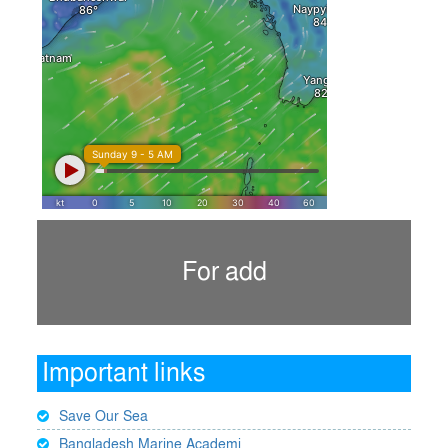
For add
Important links
Save Our Sea
Bangladesh Marine Academi