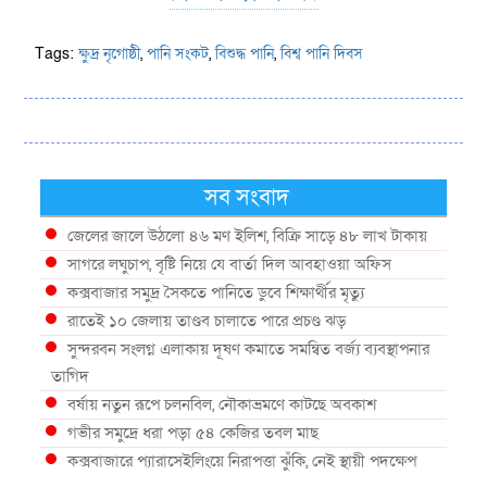
Tags:
ক্ষুদ্র নৃগোষ্ঠী
,
পানি সংকট
,
বিশুদ্ধ পানি
,
বিশ্ব পানি দিবস
সব সংবাদ
জেলের জালে উঠলো ৪৬ মণ ইলিশ, বিক্রি সাড়ে ৪৮ লাখ টাকায়
সাগরে লঘুচাপ, বৃষ্টি নিয়ে যে বার্তা দিল আবহাওয়া অফিস
কক্সবাজার সমুদ্র সৈকতে পানিতে ডুবে শিক্ষার্থীর মৃত্যু
রাতেই ১০ জেলায় তাণ্ডব চালাতে পারে প্রচণ্ড ঝড়
সুন্দরবন সংলগ্ন এলাকায় দূষণ কমাতে সমন্বিত বর্জ্য ব্যবস্থাপনার
তাগিদ
বর্ষায় নতুন রূপে চলনবিল, নৌকাভ্রমণে কাটছে অবকাশ
গভীর সমুদ্রে ধরা পড়া ৫৪ কেজির তবল মাছ
কক্সবাজারে প্যারাসেইলিংয়ে নিরাপত্তা ঝুঁকি, নেই স্থায়ী পদক্ষেপ