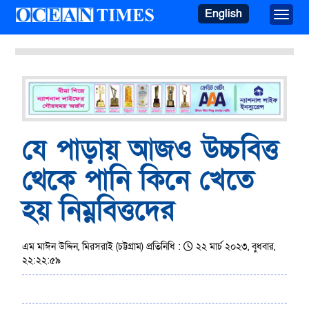
English
Toggle
যে পাড়ায় আজও উচ্চবিত্ত
থেকে পানি কিনে খেতে
হয় নিম্নবিত্তদের
এম মাঈন উদ্দিন, মিরসরাই (চট্টগ্রাম) প্রতিনিধি :
২২ মার্চ ২০২৩, বুধবার,
২২:২২:৫৯