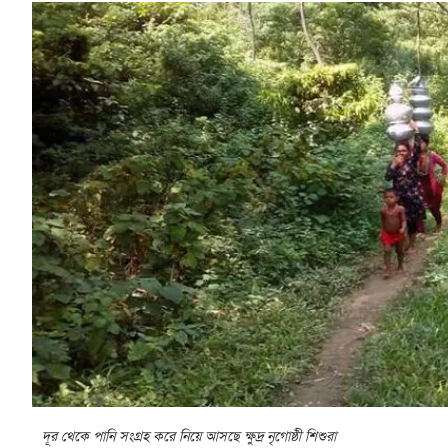
দূর থেকে পানি সংগ্রহ করে নিয়ে আসছে ক্ষুদ্র নৃগোষ্ঠী শিশুরা