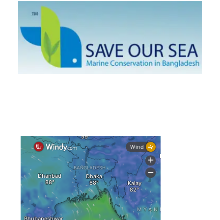
১৩ জেলায় ঝোড়ো হাওয়া-বজ্রবৃষ্টির শঙ্কা, নদীবন্দরে ১ নম্বর
সতর্কসংকেত
দেশের ৫ জেলায় বন্যার শঙ্কা