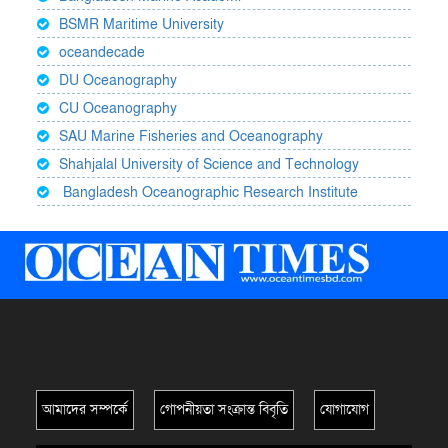
BSMR Maritime University
oceandecade
DU Oceanography
CU Oceanography
SAU Marine Fisheries and Oceanography
Shahjalal University of Science and Technology
Bangladesh Oceanographic Research Institute
আমাদের সম্পর্কে
গোপনীয়তা সংক্রান্ত বিবৃতি
যোগাযোগ