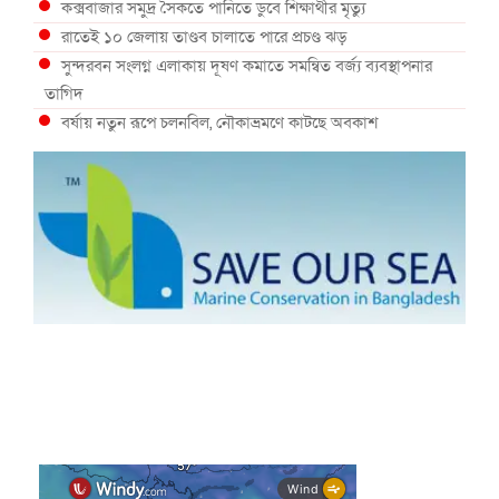
কক্সবাজার সমুদ্র সৈকতে পানিতে ডুবে শিক্ষার্থীর মৃত্যু
রাতেই ১০ জেলায় তাণ্ডব চালাতে পারে প্রচণ্ড ঝড়
সুন্দরবন সংলগ্ন এলাকায় দূষণ কমাতে সমন্বিত বর্জ্য ব্যবস্থাপনার
তাগিদ
বর্ষায় নতুন রূপে চলনবিল, নৌকাভ্রমণে কাটছে অবকাশ
গভীর সমুদ্রে ধরা পড়া ৫৪ কেজির তবল মাছ
কক্সবাজারে প্যারাসেইলিংয়ে নিরাপত্তা ঝুঁকি, নেই স্থায়ী পদক্ষেপ