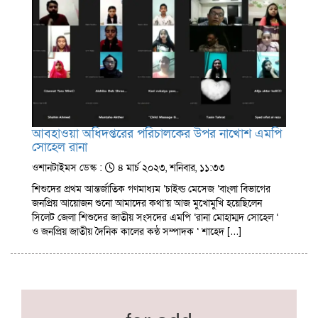
আবহাওয়া অধিদপ্তরের পরিচালকের উপর নাখোশ এমপি
সোহেল রানা
ওশানটাইমস ডেস্ক :
৪ মার্চ ২০২৩, শনিবার, ১১:৩৩
শিশুদের প্রথম আন্তর্জাতিক গণমাধ্যম ‘চাইল্ড মেসেজ ‘বাংলা বিভাগের
জনপ্রিয় আয়োজন শুনো আমাদের কথা’য় আজ মুখোমুখি হয়েছিলেন
সিলেট জেলা শিশুদের জাতীয় সংসদের এমপি ‘রানা মোহাম্মদ সোহেল ‘
ও জনপ্রিয় জাতীয় দৈনিক কালের কন্ঠ সম্পাদক ‘ শাহেদ […]