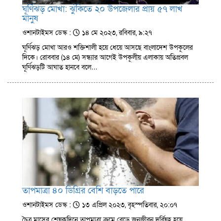
ঘূর্ণিঝড় মোখা: ঝুঁকিতে ২০ উপজেলার প্রায় ৫৭ লাখ
মানুষ
ওশানটাইমস ডেস্ক :
১৪ মে ২০২৩, রবিবার, ৯:২৭
ঘূর্ণিঝড় মোখা আরও শক্তিশালী হয়ে ধেয়ে আসছে বাংলাদেশ উপকূলের
দিকে। রোববার (১৪ মে) সন্ধ্যার আগেই উপকূলীয় এলাকায় অতিপ্রবল
ঘূর্ণিঝড়টি আঘাত হানবে বলে…
তাপমাত্রা ৪০ ডিগ্রির বেশি বাড়তে পারে
ওশানটাইমস ডেস্ক :
১৩ এপ্রিল ২০২৩, বৃহস্পতিবার, ২০:০৭
চৈত্র মাসের শেষকদিনে তাপমাত্রা ক্রমে বেড়ে জনজীবন দুর্বিষহ হয়ে