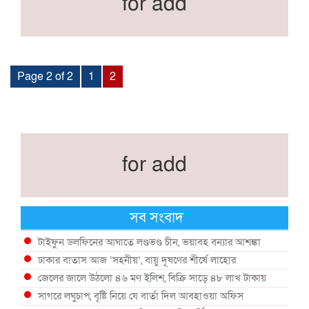
for add
Page 2 of 2
1
2
for add
সব সংবাদ
টাইফুন ডলফিনের আঘাতে লণ্ডভণ্ড চীন, ভয়াবহ বন্যার আশঙ্কা
ঢাকার বাতাস আজ ‘সহনীয়’, বায়ু দূষণের শীর্ষে লাহোর
জেলের জালে উঠলো ৪৬ মণ ইলিশ, বিক্রি সাড়ে ৪৮ লাখ টাকায়
সাগরে লঘুচাপ, বৃষ্টি নিয়ে যে বার্তা দিল আবহাওয়া অফিস