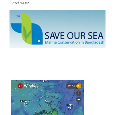
সতর্কসংকেত
দেশের ৫ জেলায় বন্যার শঙ্কা
দেশের বিভিন্ন অঞ্চলে বজ্রবৃষ্টির আভাস, ঢাকার আকাশও মেঘলা
আগস্টে টানা বৃষ্টি ও বন্যার আভাস, সাগরে একাধিক লঘুচাপের
শঙ্কা