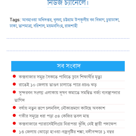
নিউজ চ্যানেলে।
Tags:
আবহাওয়া অধিদপ্তর
,
খুলনা
,
চট্টগ্রাম উপকূলীয় বন বিভাগ
,
চুয়াডাঙ্গা
,
ঢাকা
,
তাপমাত্রা
,
বরিশাল
,
ময়মনসিংহ
,
রাজশাহী
সব সংবাদ
কক্সবাজার সমুদ্র সৈকতে পানিতে ডুবে শিক্ষার্থীর মৃত্যু
রাতেই ১০ জেলায় তাণ্ডব চালাতে পারে প্রচণ্ড ঝড়
সুন্দরবন সংলগ্ন এলাকায় দূষণ কমাতে সমন্বিত বর্জ্য ব্যবস্থাপনার
তাগিদ
বর্ষায় নতুন রূপে চলনবিল, নৌকাভ্রমণে কাটছে অবকাশ
গভীর সমুদ্রে ধরা পড়া ৫৪ কেজির তবল মাছ
কক্সবাজারে প্যারাসেইলিংয়ে নিরাপত্তা ঝুঁকি, নেই স্থায়ী পদক্ষেপ
১৩ জেলায় ঝোড়ো হাওয়া-বজ্রবৃষ্টির শঙ্কা, নদীবন্দরে ১ নম্বর