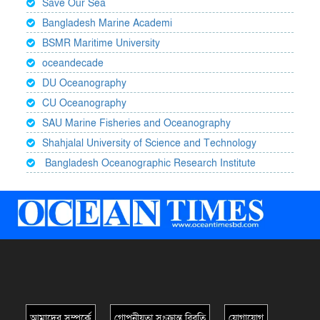
Save Our Sea
Bangladesh Marine Academi
BSMR Maritime University
oceandecade
DU Oceanography
CU Oceanography
SAU Marine Fisheries and Oceanography
Shahjalal University of Science and Technology
Bangladesh Oceanographic Research Institute
আমাদের সম্পর্কে
গোপনীয়তা সংক্রান্ত বিবৃতি
যোগাযোগ