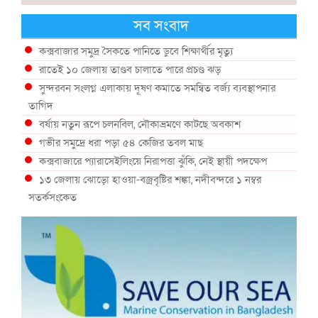
সব সংবাদ
কক্সবাজার সমুদ্র সৈকতে পানিতে ডুবে শিক্ষার্থীর মৃত্যু
রাতেই ১০ জেলায় তাণ্ডব চালাতে পারে প্রচণ্ড ঝড়
সুন্দরবন সংলগ্ন এলাকায় দূষণ কমাতে সমন্বিত বর্জ্য ব্যবস্থাপনার
তাগিদ
বর্ষায় নতুন রূপে চলনবিল, নৌকাভ্রমণে কাটছে অবকাশ
গভীর সমুদ্রে ধরা পড়া ৫৪ কেজির তবল মাছ
কক্সবাজারে প্যারাসেইলিংয়ে নিরাপত্তা ঝুঁকি, নেই স্থায়ী পদক্ষেপ
১৩ জেলায় ঝোড়ো হাওয়া-বজ্রবৃষ্টির শঙ্কা, নদীবন্দরে ১ নম্বর
সতর্কসংকেত
দেশের ৫ জেলায় বন্যার শঙ্কা
দেশের বিভিন্ন অঞ্চলে বজ্রবৃষ্টির আভাস, ঢাকার আকাশও মেঘলা
আগস্টে টানা বৃষ্টি ও বন্যার আভাস, সাগরে একাধিক লঘুচাপের শঙ্কা