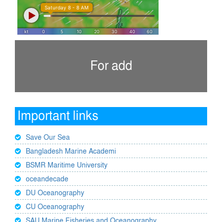
For add
Important links
Save Our Sea
Bangladesh Marine Academi
BSMR Maritime University
oceandecade
DU Oceanography
CU Oceanography
SAU Marine Fisheries and Oceanography