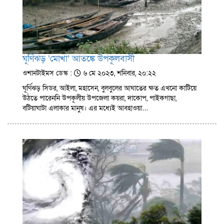
ঘূর্ণিঝড় ‘মোখা’ আতঙ্কে উপকূলবাসী
ওশানটাইমস ডেস্ক :
৬ মে ২০২৩, শনিবার, ২০:২২
ঘূর্ণিঝড় সিডর, আইলা, মহাসেন, বুলবুলের আঘাতের ক্ষত এখনো কাটিয়ে
উঠতে পারেননি উপকূলীয় উপজেলা কয়রা, দাকোপ, পাইকগাছা,
বটিয়াঘাটা এলাকার মানুষ। এর মধ্যেই আবহাওয়া…