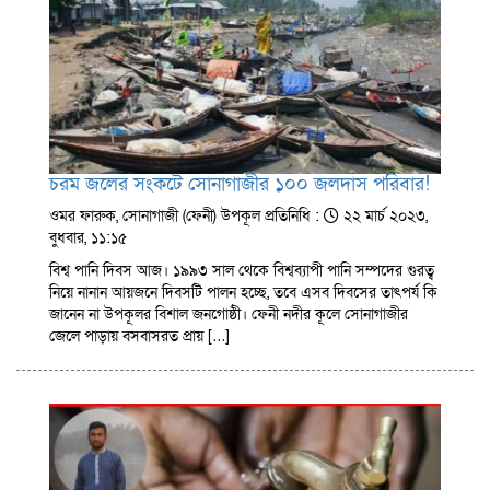
চরম জলের সংকটে সোনাগাজীর ১০০ জলদাস পরিবার!
ওমর ফারুক, সোনাগাজী (ফেনী) উপকূল প্রতিনিধি :
২২ মার্চ ২০২৩,
বুধবার, ১১:১৫
বিশ্ব পানি দিবস আজ। ১৯৯৩ সাল থেকে বিশ্বব্যাপী পানি সম্পদের গুরত্ব
নিয়ে নানান আয়জনে দিবসটি পালন হচ্ছে, তবে এসব দিবসের তাৎপর্য কি
জানেন না উপকূলর বিশাল জনগোষ্ঠী। ফেনী নদীর কূলে সোনাগাজীর
জেলে পাড়ায় বসবাসরত প্রায় […]