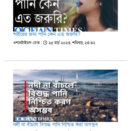
শরীরের জন্য পানি কেন এত জরুরি?
ওশানটাইমস ডেস্ক :
২৫ মার্চ ২০২৩, শনিবার, ২৩:৪২
নদী না বাঁচলে বিশুদ্ধ পানি নিশ্চিত করা অসম্ভব