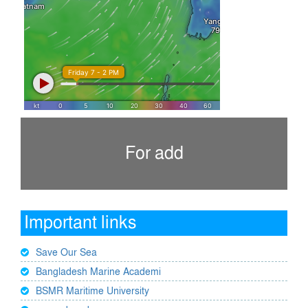
For add
Important links
Save Our Sea
Bangladesh Marine Academi
BSMR Maritime University