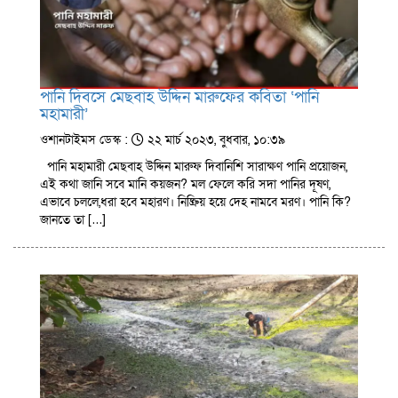
পানি দিবসে মেছবাহ উদ্দিন মারুফের কবিতা ‘পানি
মহামারী’
ওশানটাইমস ডেস্ক :
২২ মার্চ ২০২৩, বুধবার, ১০:৩৯
পানি মহামারী মেছবাহ উদ্দিন মারুফ দিবানিশি সারাক্ষণ পানি প্রয়োজন,
এই কথা জানি সবে মানি কয়জন? মল ফেলে করি সদা পানির দূষণ,
এভাবে চললে,ধরা হবে মহারণ। নিষ্ক্রিয় হয়ে দেহ নামবে মরণ। পানি কি?
জানতে তা […]