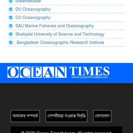
oceandecade
DU Oceanography
CU Oceanography
SAU Marine Fisheries and Oceanography
Shahjalal University of Science and Technology
Bangladesh Oceanographic Research Institute
আমাদের সম্পর্কে
গোপনীয়তা সংক্রান্ত বিবৃতি
যোগাযোগ