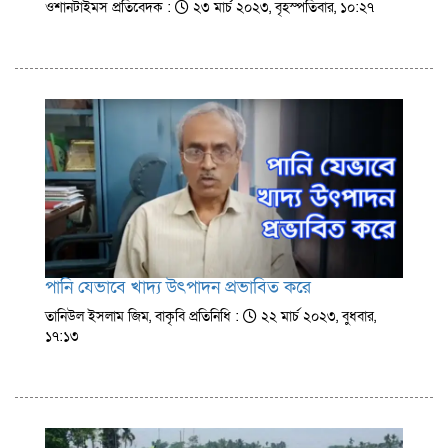
ওশানটাইমস প্রতিবেদক :
২৩ মার্চ ২০২৩, বৃহস্পতিবার, ১০:২৭
পানি যেভাবে খাদ্য উৎপাদন প্রভাবিত করে
তানিউল ইসলাম জিম, বাকৃবি প্রতিনিধি :
২২ মার্চ ২০২৩, বুধবার,
১৭:১৩