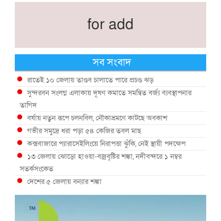
for add
সব সংবাদ
রাতেই ১০ জেলায় তাণ্ডব চালাতে পারে প্রচণ্ড ঝড়
সুন্দরবন সংলগ্ন এলাকায় দূষণ কমাতে সমন্বিত বর্জ্য ব্যবস্থাপনার
তাগিদ
বর্ষায় নতুন রূপে চলনবিল, নৌকাভ্রমণে কাটছে অবকাশ
গভীর সমুদ্রে ধরা পড়া ৫৪ কেজির তবল মাছ
কক্সবাজারে প্যারাসেইলিংয়ে নিরাপত্তা ঝুঁকি, নেই স্থায়ী পদক্ষেপ
১৩ জেলায় ঝোড়ো হাওয়া-বজ্রবৃষ্টির শঙ্কা, নদীবন্দরে ১ নম্বর
সতর্কসংকেত
দেশের ৫ জেলায় বন্যার শঙ্কা
দেশের বিভিন্ন অঞ্চলে বজ্রবৃষ্টির আভাস, ঢাকার আকাশও মেঘলা
আগস্টে টানা বৃষ্টি ও বন্যার আভাস, সাগরে একাধিক লঘুচাপের শঙ্কা
স্বস্তি ও শঙ্কার পূর্বাভাস দিল আবহাওয়া