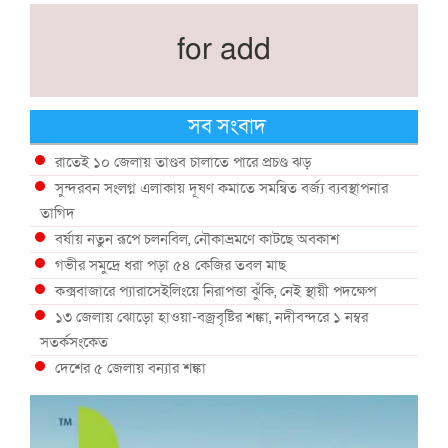
for add
সব সংবাদ
রাতেই ১০ জেলায় তাণ্ডব চালাতে পারে প্রচণ্ড ঝড়
সুন্দরবন সংলগ্ন এলাকায় দূষণ কমাতে সমন্বিত বর্জ্য ব্যবস্থাপনার
তাগিদ
বর্ষায় নতুন রূপে চলনবিল, নৌকাভ্রমণে কাটছে অবকাশ
গভীর সমুদ্রে ধরা পড়া ৫৪ কেজির তবল মাছ
কক্সবাজারে প্যারাসেইলিংয়ে নিরাপত্তা ঝুঁকি, নেই স্থায়ী পদক্ষেপ
১৩ জেলায় ঝোড়ো হাওয়া-বজ্রবৃষ্টির শঙ্কা, নদীবন্দরে ১ নম্বর
সতর্কসংকেত
দেশের ৫ জেলায় বন্যার শঙ্কা
দেশের বিভিন্ন অঞ্চলে বজ্রবৃষ্টির আভাস, ঢাকার আকাশও মেঘলা
আগস্টে টানা বৃষ্টি ও বন্যার আভাস, সাগরে একাধিক লঘুচাপের শঙ্কা
স্বস্তি ও শঙ্কার পূর্বাভাস দিল আবহাওয়া