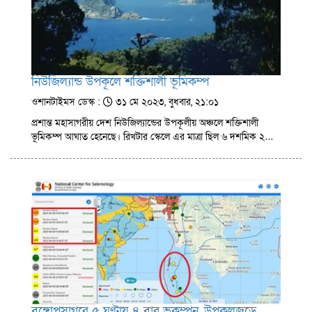
নিউজিল্যান্ড উপকূলে শক্তিশালী ভূমিকম্প
ওশানটাইমস ডেস্ক :
৩১ মে ২০২৩, বুধবার, ২১:০১
প্রশান্ত মহাসাগরীয় দেশ নিউজিল্যান্ডের উপকূলীয় অঞ্চলে শক্তিশালী
ভূমিকম্প আঘাত হেনেছে। রিখটার স্কেলে এর মাত্রা ছিল ৬ দশমিক ২…
বঙ্গোপসাগরে ৫ ঘণ্টায় ৪ বার ভূকম্পন, উপকূলজুড়ে