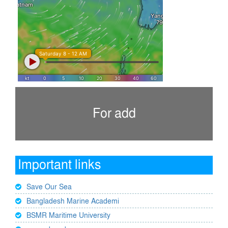
For add
Important links
Save Our Sea
Bangladesh Marine Academi
BSMR Maritime University