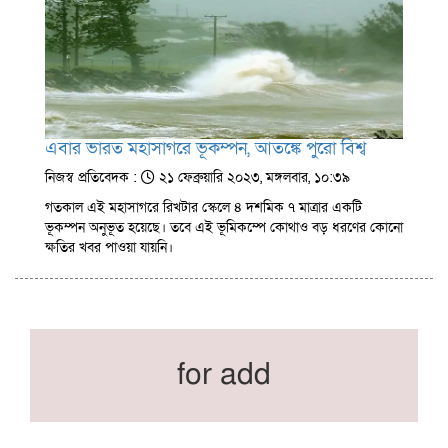
এবার ভারত মহাসাগরে ভূকম্পন, আতঙ্কে পুরো বিশ্ব
নিজস্ব প্রতিবেদক :
২১ ফেব্রুয়ারি ২০২৩, মঙ্গলবার, ১০:৩৯
গতকাল এই মহাসাগরে রিখটার স্কেলে ৪ দশমিক ৭ মাত্রার একটি
ভূকম্পন অনুভূত হয়েছে। তবে এই ভূমিকম্পে কোথাও বড় ধরণের কোনো
ক্ষতির খবর পাওয়া যায়নি।
for add