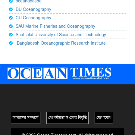
oceandecade
DU Oceanography
CU Oceanography
SAU Marine Fisheries and Oceanography
Shahjalal University of Science and Technology
Bangladesh Oceanographic Research Institute
আমাদের সম্পর্কে
গোপনীয়তা সংক্রান্ত বিবৃতি
যোগাযোগ