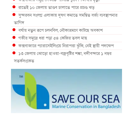
রাতেই ১০ জেলায় তাণ্ডব চালাতে পারে প্রচণ্ড ঝড়
সুন্দরবন সংলগ্ন এলাকায় দূষণ কমাতে সমন্বিত বর্জ্য ব্যবস্থাপনার
তাগিদ
বর্ষায় নতুন রূপে চলনবিল, নৌকাভ্রমণে কাটছে অবকাশ
গভীর সমুদ্রে ধরা পড়া ৫৪ কেজির তবল মাছ
কক্সবাজারে প্যারাসেইলিংয়ে নিরাপত্তা ঝুঁকি, নেই স্থায়ী পদক্ষেপ
১৩ জেলায় ঝোড়ো হাওয়া-বজ্রবৃষ্টির শঙ্কা, নদীবন্দরে ১ নম্বর
সতর্কসংকেত
দেশের ৫ জেলায় বন্যার শঙ্কা
দেশের বিভিন্ন অঞ্চলে বজ্রবৃষ্টির আভাস, ঢাকার আকাশও মেঘলা
আগস্টে টানা বৃষ্টি ও বন্যার আভাস, সাগরে একাধিক লঘুচাপের
শঙ্কা