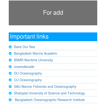
For add
Important links
Save Our Sea
Bangladesh Marine Academi
BSMR Maritime University
oceandecade
DU Oceanography
CU Oceanography
SAU Marine Fisheries and Oceanography
Shahjalal University of Science and Technology
Bangladesh Oceanographic Research Institute