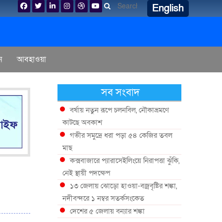
English
ন
আবহাওয়া
সব সংবাদ
বর্ষায় নতুন রূপে চলনবিল, নৌকাভ্রমণে
কাটছে অবকাশ
গভীর সমুদ্রে ধরা পড়া ৫৪ কেজির তবল
মাছ
কক্সবাজারে প্যারাসেইলিংয়ে নিরাপত্তা ঝুঁকি,
নেই স্থায়ী পদক্ষেপ
১৩ জেলায় ঝোড়ো হাওয়া-বজ্রবৃষ্টির শঙ্কা,
নদীবন্দরে ১ নম্বর সতর্কসংকেত
দেশের ৫ জেলায় বন্যার শঙ্কা