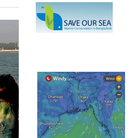
দেশের বিভিন্ন অঞ্চলে বজ্রবৃষ্টির আভাস,
ঢাকার আকাশও মেঘলা
আগস্টে টানা বৃষ্টি ও বন্যার আভাস, সাগরে
একাধিক লঘুচাপের শঙ্কা
স্বস্তি ও শঙ্কার পূর্বাভাস দিল আবহাওয়া
সৌদির নেতৃত্বে নতুন সামুদ্রিক প্রতিরক্ষা
জোটে বাংলাদেশ
ইউরোপে দাবানল: আকাশে উড়ছে আগুন
নেভানোর বিমান