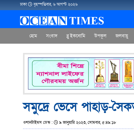
ঢাকা
বৃহস্পতিবার, ৬ আগস্ট ২০২৬
হোম
সংবাদ
ব্লু ইকনোমি
উপকূল
জলবায়ু
সমুদ্রে ভেসে পাহাড়-সৈক
ওশানটাইমস ডেস্ক :
৯ জানুয়ারি ২০২৩, সোমবার, ৫:৪৯:১৮