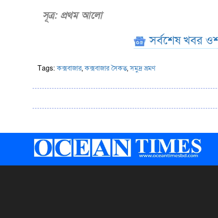
সূত্র: প্রথম আলো
সর্বশেষ খবর ওশ
Tags:
কক্সবাজার
,
কক্সবাজার সৈকত
,
সমুদ্র ভ্রমণ