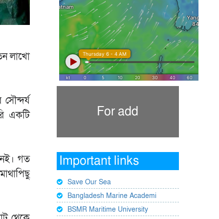
তেন লাখো
সৌন্দর্য
For add
রি একটি
 নেই। গত
Important links
মাথাপিছু
Save Our Sea
Bangladesh Marine Academi
BSMR Maritime University
ঘাট থেকে