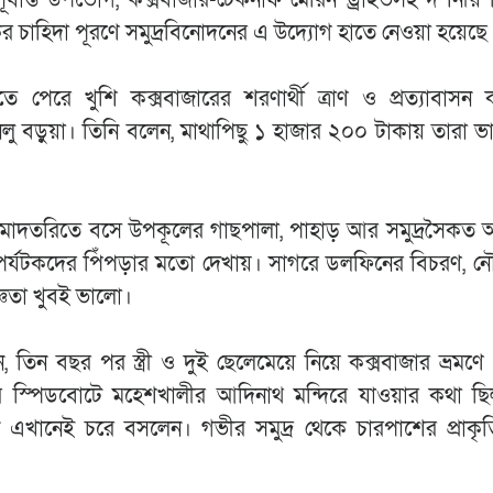
ের চাহিদা পূরণে সমুদ্রবিনোদনের এ উদ্যোগ হাতে নেওয়া হয়েছে
পেরে খুশি কক্সবাজারের শরণার্থী ত্রাণ ও প্রত্যাবাসন 
নিলু বড়ুয়া। তিনি বলেন, মাথাপিছু ১ হাজার ২০০ টাকায় তারা 
প্রমোদতরিতে বসে উপকূলের গাছপালা, পাহাড় আর সমুদ্রসৈকত 
 পর্যটকদের পিঁপড়ার মতো দেখায়। সাগরে ডলফিনের বিচরণ, ন
জ্ঞতা খুবই ভালো।
তিন বছর পর স্ত্রী ও দুই ছেলেমেয়ে নিয়ে কক্সবাজার ভ্রমণ
ুতগতির স্পিডবোটে মহেশখালীর আদিনাথ মন্দিরে যাওয়ার কথা 
তখন এখানেই চরে বসলেন। গভীর সমুদ্র থেকে চারপাশের প্রাকৃত