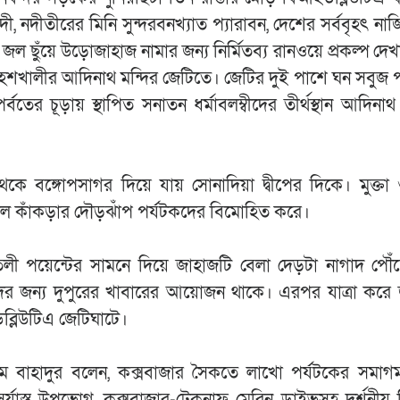
নদী, নদীতীরের মিনি সুন্দরবনখ্যাত প্যারাবন, দেশের সর্ববৃহৎ ন
র জল ছুঁয়ে উড়োজাহাজ নামার জন্য নির্মিতব্য রানওয়ে প্রকল্প দে
শখালীর আদিনাথ মন্দির জেটিতে। জেটির দুই পাশে ঘন সবুজ প
্বতের চূড়ায় স্থাপিত সনাতন ধর্মাবলম্বীদের তীর্থস্থান আদিনাথ 
ে বঙ্গোপসাগর দিয়ে যায় সোনাদিয়া দ্বীপের দিকে। মুক্তা 
 লাল কাঁকড়ার দৌড়ঝাঁপ পর্যটকদের বিমোহিত করে।
লী পয়েন্টের সামনে দিয়ে জাহাজটি বেলা দেড়টা নাগাদ পৌঁছ
র জন্য দুপুরের খাবারের আয়োজন থাকে। এরপর যাত্রা করে 
ব্লিউটিএ জেটিঘাটে।
সলাম বাহাদুর বলেন, কক্সবাজার সৈকতে লাখো পর্যটকের সমা
্যাস্ত উপভোগ, কক্সবাজার-টেকনাফ মেরিন ড্রাইভসহ দর্শনীয় কি