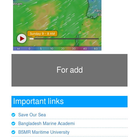
For add
Important links
Save Our Sea
Bangladesh Marine Academi
BSMR Maritime University