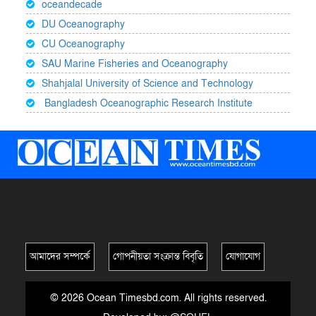
oceandecade
DU Oceanography
CU Oceanography
SAU Marine Fisheries and Oceanography
Shahjalal University of Science and Technology
Bangladesh Oceanographic Research Institute
আমাদের সম্পর্কে
গোপনীয়তা সংক্রান্ত বিবৃতি
যোগাযোগ
© 2026 Ocean Timesbd.com. All rights reserved.