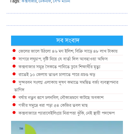
Tags:
কক্সবাজার
,
টেকনাফ
,
সেন্ট মার্টিন
সব সংবাদ
জেলের জালে উঠলো ৪৬ মণ ইলিশ, বিক্রি সাড়ে ৪৮ লাখ টাকায়
সাগরে লঘুচাপ, বৃষ্টি নিয়ে যে বার্তা দিল আবহাওয়া অফিস
কক্সবাজার সমুদ্র সৈকতে পানিতে ডুবে শিক্ষার্থীর মৃত্যু
রাতেই ১০ জেলায় তাণ্ডব চালাতে পারে প্রচণ্ড ঝড়
সুন্দরবন সংলগ্ন এলাকায় দূষণ কমাতে সমন্বিত বর্জ্য ব্যবস্থাপনার
তাগিদ
বর্ষায় নতুন রূপে চলনবিল, নৌকাভ্রমণে কাটছে অবকাশ
গভীর সমুদ্রে ধরা পড়া ৫৪ কেজির তবল মাছ
কক্সবাজারে প্যারাসেইলিংয়ে নিরাপত্তা ঝুঁকি, নেই স্থায়ী পদক্ষেপ
১৩ জেলায় ঝোড়ো হাওয়া-বজ্রবৃষ্টির শঙ্কা, নদীবন্দরে ১ নম্বর
সতর্কসংকেত