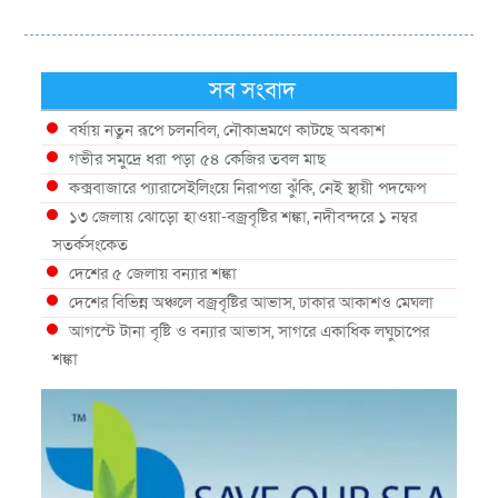
সব সংবাদ
বর্ষায় নতুন রূপে চলনবিল, নৌকাভ্রমণে কাটছে অবকাশ
গভীর সমুদ্রে ধরা পড়া ৫৪ কেজির তবল মাছ
কক্সবাজারে প্যারাসেইলিংয়ে নিরাপত্তা ঝুঁকি, নেই স্থায়ী পদক্ষেপ
১৩ জেলায় ঝোড়ো হাওয়া-বজ্রবৃষ্টির শঙ্কা, নদীবন্দরে ১ নম্বর
সতর্কসংকেত
দেশের ৫ জেলায় বন্যার শঙ্কা
দেশের বিভিন্ন অঞ্চলে বজ্রবৃষ্টির আভাস, ঢাকার আকাশও মেঘলা
আগস্টে টানা বৃষ্টি ও বন্যার আভাস, সাগরে একাধিক লঘুচাপের
শঙ্কা
স্বস্তি ও শঙ্কার পূর্বাভাস দিল আবহাওয়া
সৌদির নেতৃত্বে নতুন সামুদ্রিক প্রতিরক্ষা জোটে বাংলাদেশ
ইউরোপে দাবানল: আকাশে উড়ছে আগুন নেভানোর বিমান