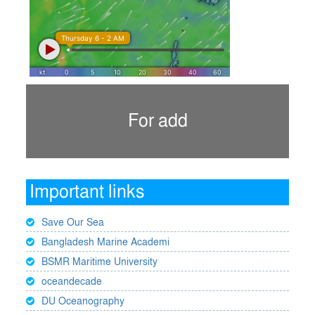
For add
Important links
Save Our Sea
Bangladesh Marine Academi
BSMR Maritime University
oceandecade
DU Oceanography