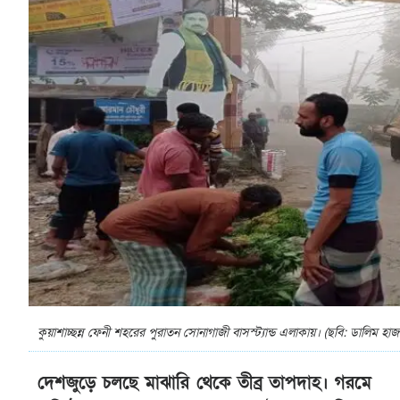
কুয়াশাচ্ছন্ন ফেনী শহরের পুরাতন সোনাগাজী বাসস্ট্যান্ড এলাকায়। (ছবি: ডালিম হাজা
দেশজুড়ে চলছে মাঝারি থেকে তীব্র তাপদাহ। গরমে