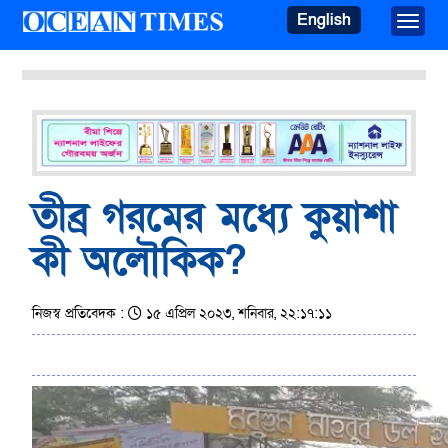
English
Toggle
তীব্র গরমের মধ্যে কুয়াশা
কী অলৌকিক?
নিজস্ব প্রতিবেদক :
১৫ এপ্রিল ২০২৩, শনিবার, ২২:১৭:১১