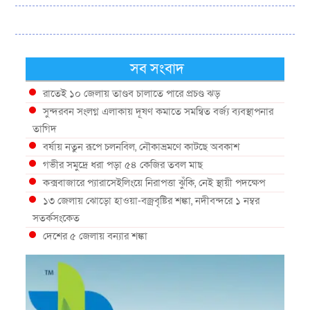
সব সংবাদ
রাতেই ১০ জেলায় তাণ্ডব চালাতে পারে প্রচণ্ড ঝড়
সুন্দরবন সংলগ্ন এলাকায় দূষণ কমাতে সমন্বিত বর্জ্য ব্যবস্থাপনার
তাগিদ
বর্ষায় নতুন রূপে চলনবিল, নৌকাভ্রমণে কাটছে অবকাশ
গভীর সমুদ্রে ধরা পড়া ৫৪ কেজির তবল মাছ
কক্সবাজারে প্যারাসেইলিংয়ে নিরাপত্তা ঝুঁকি, নেই স্থায়ী পদক্ষেপ
১৩ জেলায় ঝোড়ো হাওয়া-বজ্রবৃষ্টির শঙ্কা, নদীবন্দরে ১ নম্বর
সতর্কসংকেত
দেশের ৫ জেলায় বন্যার শঙ্কা
দেশের বিভিন্ন অঞ্চলে বজ্রবৃষ্টির আভাস, ঢাকার আকাশও মেঘলা
আগস্টে টানা বৃষ্টি ও বন্যার আভাস, সাগরে একাধিক লঘুচাপের
শঙ্কা
স্বস্তি ও শঙ্কার পূর্বাভাস দিল আবহাওয়া