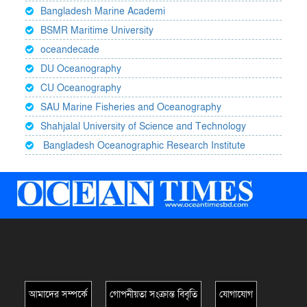
Bangladesh Marine Academi
BSMR Maritime University
oceandecade
DU Oceanography
CU Oceanography
SAU Marine Fisheries and Oceanography
Shahjalal University of Science and Technology
Bangladesh Oceanographic Research Institute
আমাদের সম্পর্কে
গোপনীয়তা সংক্রান্ত বিবৃতি
যোগাযোগ