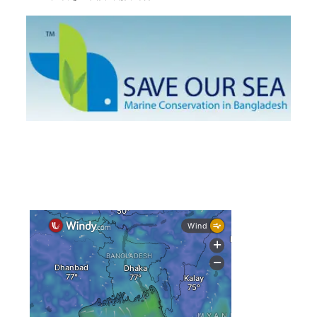
দেশের বিভিন্ন অঞ্চলে বজ্রবৃষ্টির আভাস, ঢাকার আকাশও মেঘলা
আগস্টে টানা বৃষ্টি ও বন্যার আভাস, সাগরে একাধিক লঘুচাপের
শঙ্কা
স্বস্তি ও শঙ্কার পূর্বাভাস দিল আবহাওয়া