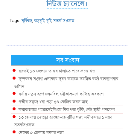
নিউজ চ্যানেলে।
Tags:
ঘূর্ণিঝড়
,
ঝড়বৃষ্টি
,
বৃষ্টি
,
সতর্ক সংকেত
সব সংবাদ
রাতেই ১০ জেলায় তাণ্ডব চালাতে পারে প্রচণ্ড ঝড়
সুন্দরবন সংলগ্ন এলাকায় দূষণ কমাতে সমন্বিত বর্জ্য ব্যবস্থাপনার
তাগিদ
বর্ষায় নতুন রূপে চলনবিল, নৌকাভ্রমণে কাটছে অবকাশ
গভীর সমুদ্রে ধরা পড়া ৫৪ কেজির তবল মাছ
কক্সবাজারে প্যারাসেইলিংয়ে নিরাপত্তা ঝুঁকি, নেই স্থায়ী পদক্ষেপ
১৩ জেলায় ঝোড়ো হাওয়া-বজ্রবৃষ্টির শঙ্কা, নদীবন্দরে ১ নম্বর
সতর্কসংকেত
দেশের ৫ জেলায় বন্যার শঙ্কা