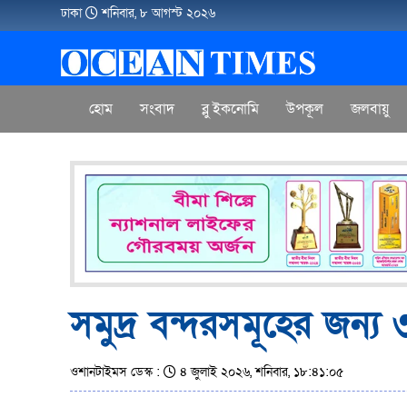
ঢাকা
শনিবার, ৮ আগস্ট ২০২৬
হোম
সংবাদ
ব্লু ইকনোমি
উপকূল
জলবায়ু
সমুদ্র বন্দরসমূহের জন্য
ওশানটাইমস ডেস্ক :
৪ জুলাই ২০২৬, শনিবার, ১৮:৪১:০৫