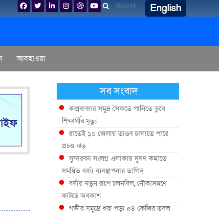
English
ন
আবহাওয়া
সব সংবাদ
কক্সবাজার সমুদ্র সৈকতে পানিতে ডুবে
শিক্ষার্থীর মৃত্যু
রাতেই ১০ জেলায় তাণ্ডব চালাতে পারে
প্রচণ্ড ঝড়
সুন্দরবন সংলগ্ন এলাকায় দূষণ কমাতে
সমন্বিত বর্জ্য ব্যবস্থাপনার তাগিদ
বর্ষায় নতুন রূপে চলনবিল, নৌকাভ্রমণে
কাটছে অবকাশ
গভীর সমুদ্রে ধরা পড়া ৫৪ কেজির তবল