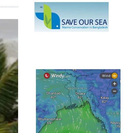
মাছ
কক্সবাজারে প্যারাসেইলিংয়ে নিরাপত্তা ঝুঁকি,
নেই স্থায়ী পদক্ষেপ
১৩ জেলায় ঝোড়ো হাওয়া-বজ্রবৃষ্টির শঙ্কা,
নদীবন্দরে ১ নম্বর সতর্কসংকেত
দেশের ৫ জেলায় বন্যার শঙ্কা
দেশের বিভিন্ন অঞ্চলে বজ্রবৃষ্টির আভাস,
ঢাকার আকাশও মেঘলা
আগস্টে টানা বৃষ্টি ও বন্যার আভাস, সাগরে
একাধিক লঘুচাপের শঙ্কা