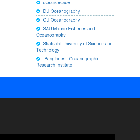
oceandecade
DU Oceanography
CU Oceanography
SAU Marine Fisheries and
Oceanography
Shahjalal University of Science and
Technology
Bangladesh Oceanographic
Research Institute