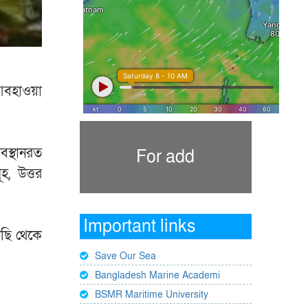
 আবহাওয়া
বস্থানরত
For add
হ, উত্তর
Important links
াছি থেকে
Save Our Sea
Bangladesh Marine Academi
BSMR Maritime University