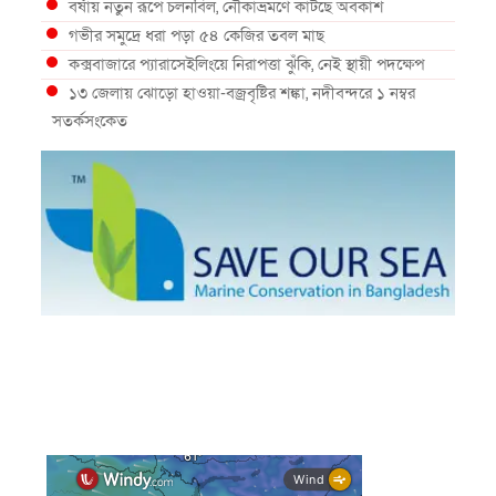
বর্ষায় নতুন রূপে চলনবিল, নৌকাভ্রমণে কাটছে অবকাশ
গভীর সমুদ্রে ধরা পড়া ৫৪ কেজির তবল মাছ
কক্সবাজারে প্যারাসেইলিংয়ে নিরাপত্তা ঝুঁকি, নেই স্থায়ী পদক্ষেপ
১৩ জেলায় ঝোড়ো হাওয়া-বজ্রবৃষ্টির শঙ্কা, নদীবন্দরে ১ নম্বর
সতর্কসংকেত
দেশের ৫ জেলায় বন্যার শঙ্কা
দেশের বিভিন্ন অঞ্চলে বজ্রবৃষ্টির আভাস, ঢাকার আকাশও মেঘলা
আগস্টে টানা বৃষ্টি ও বন্যার আভাস, সাগরে একাধিক লঘুচাপের
শঙ্কা