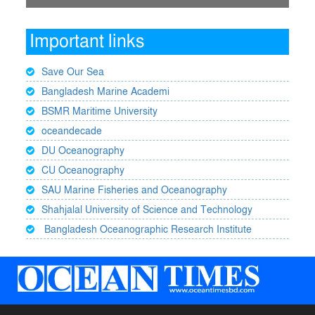
Important links
Save Our Sea
Bangladesh Marine Academi
BSMR Maritime University
oceandecade
DU Oceanography
CU Oceanography
SAU Marine Fisheries and Oceanography
Shahjalal University of Science and Technology
Bangladesh Oceanographic Research Institute