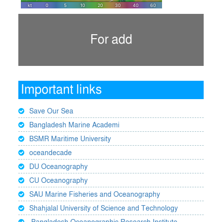
For add
Important links
Save Our Sea
Bangladesh Marine Academi
BSMR Maritime University
oceandecade
DU Oceanography
CU Oceanography
SAU Marine Fisheries and Oceanography
Shahjalal University of Science and Technology