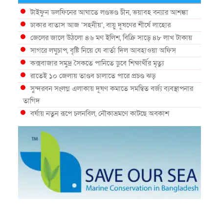
টাইফুন ডলফিনের আঘাতে লণ্ডভণ্ড চীন, ভয়াবহ বন্যার আশঙ্কা
ঢাকার বাতাস আজ ‘সহনীয়’, বায়ু দূষণের শীর্ষে লাহোর
জেলের জালে উঠলো ৪৬ মণ ইলিশ, বিক্রি সাড়ে ৪৮ লাখ টাকায়
সাগরে লঘুচাপ, বৃষ্টি নিয়ে যে বার্তা দিল আবহাওয়া অফিস
কক্সবাজার সমুদ্র সৈকতে পানিতে ডুবে শিক্ষার্থীর মৃত্যু
রাতেই ১০ জেলায় তাণ্ডব চালাতে পারে প্রচণ্ড ঝড়
সুন্দরবন সংলগ্ন এলাকায় দূষণ কমাতে সমন্বিত বর্জ্য ব্যবস্থাপনার
তাগিদ
বর্ষায় নতুন রূপে চলনবিল, নৌকাভ্রমণে কাটছে অবকাশ
গভীর সমুদ্রে ধরা পড়া ৫৪ কেজির তবল মাছ
কক্সবাজারে প্যারাসেইলিংয়ে নিরাপত্তা ঝুঁকি, নেই স্থায়ী পদক্ষেপ