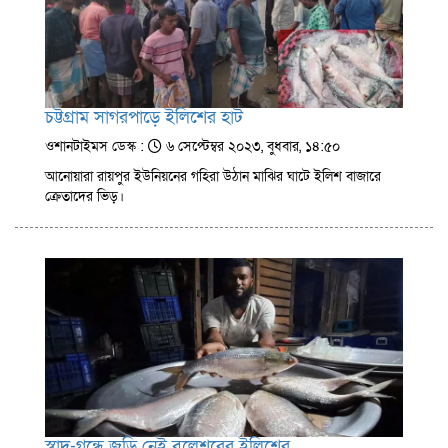
চট্টগ্রাম সাগরপাড়ে ইলিশের হাট
ওশানটাইমস ডেস্ক :
৬ সেপ্টেম্বর ২০২৩, বুধবার, ১৪:৫০
আনোয়ারা রায়পুর ইউনিয়নের গহিরা উঠান মাঝির ঘাটে ইলিশ বাজারে
ক্রেতাদের ভিড়।
স্বাদ-গন্ধে জুড়ি নেই বলেশ্বরের ইলিশের