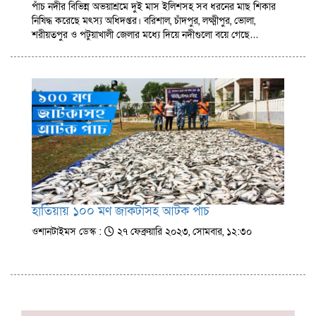
পাঁচ নদীর বিভিন্ন অভয়াশ্রমে দুই মাস ইলিশসহ সব ধরনের মাছ শিকার
নিষিদ্ধ করেছে মৎস্য অধিদপ্তর। বরিশাল, চাঁদপুর, লক্ষ্মীপুর, ভোলা,
শরীয়তপুর ও পটুয়াখালী জেলার মধ্যে দিয়ে নদীগুলো বয়ে গেছে…
হাতিয়ায় ১০০ মণ জাকটাসহ আটক পাঁচ
ওশানটাইমস ডেস্ক :
২৭ ফেব্রুয়ারি ২০২৩, সোমবার, ১২:৩০