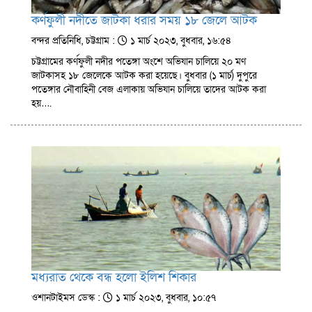
কর্ণফুলী নদীতে জাটকা ধরার সময় ১৮ জেলে আটক
বন্দর প্রতিনিধি, চট্টগ্রাম :
১ মার্চ ২০২৩, বুধবার, ১৬:৫৪
চট্টগ্রামের কর্ণফুলী নদীর পতেঙ্গা অংশে অভিযান চালিয়ে ২০ মণ
জাটকাসহ ১৮ জেলেকে আটক করা হয়েছে। বুধবার (১ মার্চ) দুপুরে
পতেঙ্গার নৌবাহিনী বেজ এলাকায় অভিযান চালিয়ে তাদের আটক করা
হয়….
মধ্যরাত থেকে বন্ধ হলো ইলিশ শিকার
ওশানটাইমস ডেস্ক :
১ মার্চ ২০২৩, বুধবার, ১০:৫৭