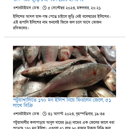
ওশানটাইমস ডেস্ক :
৫ সেপ্টেম্বর ২০২৩, মঙ্গলবার, ২০:২১
ইলিশের আসল স্বাদ-গন্ধ পেতে চাইলে জুড়ি নেই বলেশ্বরের ইলিশের।
এই রূপালি ইলিশের নাম শুনলেই জিভে জল চলে আসে ভোজন
রসিকদের।
পটুয়াখালিতে ১৭০ মণ ইলিশ নিয়ে ফিরলেন জেলে, ৫১
লাখে বিক্রি
ওশানটাইমস ডেস্ক :
৩১ আগস্ট ২০২৩, বৃহস্পতিবার, ১৯:৩৪
পটুয়াখালীর কলাপাড়ায় আবুল খায়ের (৪৫) নামের এক জেলের জালে ধরা
পড়েছে ১৭০ মণ ইলিশ। এগুলো ৫১ লাখ ৬০ হাজার টাকায় বিক্রি করা