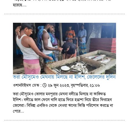
হয়েছে….
ভরা মৌসুমেও মেঘনায় মিলছে না ইলিশ, জেলেদের দুর্দিন
ওশানটাইমস ডেস্ক :
২৯ জুন ২০২৩, বৃহস্পতিবার, ২১:০৬
ভরা মৌসুমেও ভোলার মনপুরার মেঘনা নদীতে মিলছে না কাঙ্ক্ষিত
ইলিশ। নদীতে জাল ফেলে খালি হাতে ফিরে হতাশা নিয়ে তীরে ফিরছেন
জেলেরা। বিভিন্ন এনজিও থেকে নেওয়া ঋণের কিস্তি পরিশোধ করতে না
পেরে…