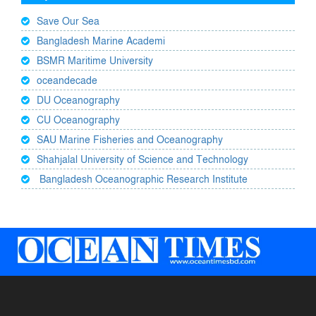
Save Our Sea
Bangladesh Marine Academi
BSMR Maritime University
oceandecade
DU Oceanography
CU Oceanography
SAU Marine Fisheries and Oceanography
Shahjalal University of Science and Technology
Bangladesh Oceanographic Research Institute