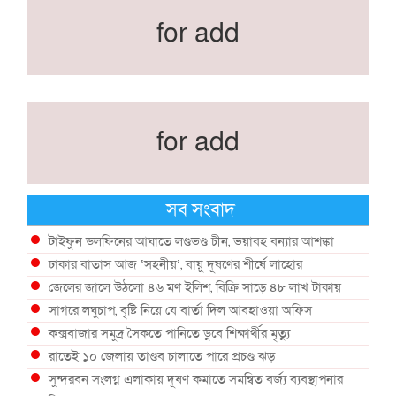
for add
for add
সব সংবাদ
টাইফুন ডলফিনের আঘাতে লণ্ডভণ্ড চীন, ভয়াবহ বন্যার আশঙ্কা
ঢাকার বাতাস আজ ‘সহনীয়’, বায়ু দূষণের শীর্ষে লাহোর
জেলের জালে উঠলো ৪৬ মণ ইলিশ, বিক্রি সাড়ে ৪৮ লাখ টাকায়
সাগরে লঘুচাপ, বৃষ্টি নিয়ে যে বার্তা দিল আবহাওয়া অফিস
কক্সবাজার সমুদ্র সৈকতে পানিতে ডুবে শিক্ষার্থীর মৃত্যু
রাতেই ১০ জেলায় তাণ্ডব চালাতে পারে প্রচণ্ড ঝড়
সুন্দরবন সংলগ্ন এলাকায় দূষণ কমাতে সমন্বিত বর্জ্য ব্যবস্থাপনার