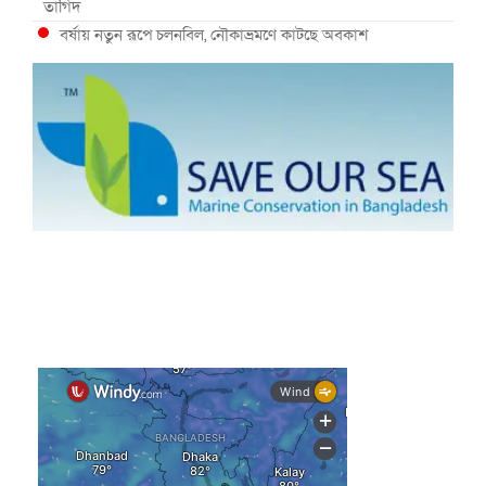
তাগিদ
বর্ষায় নতুন রূপে চলনবিল, নৌকাভ্রমণে কাটছে অবকাশ
গভীর সমুদ্রে ধরা পড়া ৫৪ কেজির তবল মাছ
কক্সবাজারে প্যারাসেইলিংয়ে নিরাপত্তা ঝুঁকি, নেই স্থায়ী পদক্ষেপ