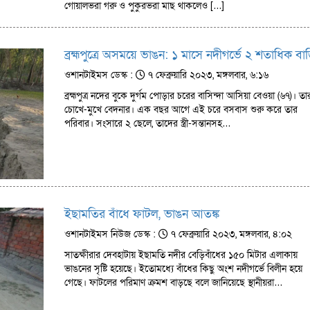
গোয়ালভরা গরু ও পুকুরভরা মাছ থাকলেও […]
ব্রহ্মপুত্রে অসময়ে ভাঙন: ১ মাসে নদীগর্ভে ২ শতাধিক বা
ওশানটাইমস ডেস্ক :
৭ ফেব্রুয়ারি ২০২৩, মঙ্গলবার, ৬:১৬
ব্রহ্মপুত্র নদের বুকে দুর্গম পোড়ার চরের বাসিন্দা আসিয়া বেওয়া (৬৭)। তা
চোখে-মুখে বেদনার। এক বছর আগে এই চরে বসবাস শুরু করে তার
পরিবার। সংসারে ২ ছেলে, তাদের স্ত্রী-সন্তানসহ…
ইছামতির বাঁধে ফাটল, ভাঙন আতঙ্ক
ওশানটাইমস নিউজ ডেস্ক :
৭ ফেব্রুয়ারি ২০২৩, মঙ্গলবার, ৪:০২
সাতক্ষীরার দেবহাটায় ইছামতি নদীর বেড়িবাঁধের ১৫০ মিটার এলাকায়
ভাঙনের সৃষ্টি হয়েছে। ইতোমধ্যে বাঁধের কিছু অংশ নদীগর্ভে বিলীন হয়ে
গেছে। ফাটলের পরিমাণ ক্রমশ বাড়ছে বলে জানিয়েছে স্থানীয়রা…