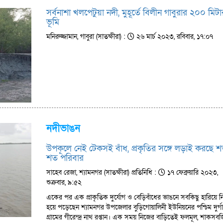
সর্বনাশা খলপেটুয়া নদী, মুহূর্তে বিলীন গাবুরার ২০০ মিটা
ভূমি
মনিরুজ্জামান, গাবুরা (সাতক্ষীরা) :
২৬ মার্চ ২০২৩, রবিবার, ১৭:০৭
নদীভাঙন
উপকূলে নেই টেকসই বাঁধ, প্রকৃতির সঙ্গে লড়াই করছে 
শত পরিবার
সাহেব রেজা, শ্যামনগর (সাতক্ষীরা) প্রতিনিধি :
১৭ ফেব্রুয়ারি ২০২৩,
শুক্রবার, ৯:৫২
একের পর এক প্রাকৃতিক দুর্যোগ ও বেড়িবাঁধের ভাঙনে সবকিছু হারিয়ে নিঃ
হয়ে পড়েছেন শ্যামনগর উপজেলার বুড়িগোয়ালিনী ইউনিয়নের পশ্চিম দুর্গা
গ্রামের গীরেন্দ্র নাথ রপ্তান। এক সময় নিজের বাড়িতেই ফলমূল, শাকসবজ