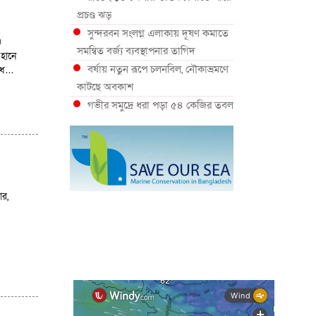
প্রচণ্ড ঝড়
সুন্দরবন সংলগ্ন এলাকায় দূষণ কমাতে
ও
সমন্বিত বর্জ্য ব্যবস্থাপনার তাগিদ
 হানে
বর্ষায় নতুন রূপে চলনবিল, নৌকাভ্রমণে
াঁধ…
কাটছে অবকাশ
গভীর সমুদ্রে ধরা পড়া ৫৪ কেজির তবল
মাছ
কক্সবাজারে প্যারাসেইলিংয়ে নিরাপত্তা
ঝুঁকি, নেই স্থায়ী পদক্ষেপ
১৩ জেলায় ঝোড়ো হাওয়া-বজ্রবৃষ্টির
শঙ্কা, নদীবন্দরে ১ নম্বর সতর্কসংকেত
ার,
দেশের ৫ জেলায় বন্যার শঙ্কা
দেশের বিভিন্ন অঞ্চলে বজ্রবৃষ্টির আভাস,
ঢাকার আকাশও মেঘলা
আগস্টে টানা বৃষ্টি ও বন্যার আভাস,
সাগরে একাধিক লঘুচাপের শঙ্কা