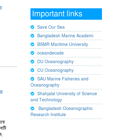
র
Important links
Save Our Sea
Bangladesh Marine Academi
BSMR Maritime University
oceandecade
DU Oceanography
CU Oceanography
SAU Marine Fisheries and
Oceanography
শত
Shahjalal University of Science
and Technology
Bangladesh Oceanographic
Research Institute
স্ব
বাটি
ি,