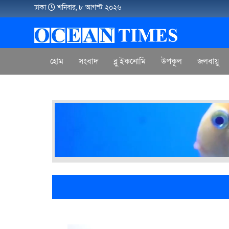
ঢাকা
শনিবার, ৮ আগস্ট ২০২৬
হোম
সংবাদ
ব্লু ইকনোমি
উপকূল
জলবায়ু