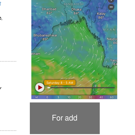
া
৩,
৮
For add