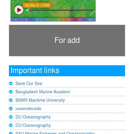
For add
Important links
Save Our Sea
Bangladesh Marine Academi
BSMR Maritime University
oceandecade
DU Oceanography
CU Oceanography
SAU Marine Fisheries and Oceanography