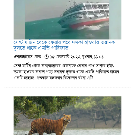
সেন্ট মার্টিন থেকে ফেরার পথে দমকা হাওয়ায় ভয়ানক
দুলতে থাকে এমভি পারিজাত
ওশানটাইমস ডেস্ক :
১৫ ফেব্রুয়ারি ২০২৩, বুধবার, ১১:০১
সেন্ট মার্টিন থেকে কক্সবাজারের টেকনাফে ফেরার পথে সাগরে হঠাৎ
দমকা হাওয়ার কবলে পড়ে ভয়ানক দুলতে থাকে এমভি পারিজাত নামের
একটি জাহাজ। গতকাল মঙ্গলবার বিকেলের ঘটনা এটি…