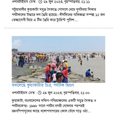
ওশানটাইমস ডেস্ক :
২৯ জুন ২০২৩, বৃহস্পতিবার, ২১:১১
পটুয়াখালীর কুয়াকাটা সমুদ্র সৈকতে গোসলে নেমে দুর্ঘটনায় শিকার
পর্যটকদের উদ্ধারে দল তৈরি হয়েছে। দীর্ঘদিনের অভিজ্ঞতা সম্পন্ন ১২ জন
স্বেচ্ছাসেবী নিয়ে এ টিম তৈরি করে ট্যুরিস্ট পুলিশ….
বদলেছে কুয়াকাটার চিত্র, পর্যটক দ্বিগুণ
ওশনটাইমস ডেস্ক :
২৯ জুন ২০২৩, বৃহস্পতিবার, ২১:০০
কুয়াকাটা, বাংলাদেশের দক্ষিণ-পশ্চিমাঞ্চলের একটি সমুদ্র সৈকত ও
পর্যটনকেন্দ্র। ১৯৯৮ সালে পর্যটন নগরী ঘোষণার পরপরই
ভ্রমণপিপাসুদের কাছে বঙ্গোপসাগরের কোল ঘেঁষে গড়ে ওঠা…