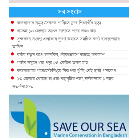
সব সংবাদ
কক্সবাজার সমুদ্র সৈকতে পানিতে ডুবে শিক্ষার্থীর মৃত্যু
রাতেই ১০ জেলায় তাণ্ডব চালাতে পারে প্রচণ্ড ঝড়
সুন্দরবন সংলগ্ন এলাকায় দূষণ কমাতে সমন্বিত বর্জ্য ব্যবস্থাপনার
তাগিদ
বর্ষায় নতুন রূপে চলনবিল, নৌকাভ্রমণে কাটছে অবকাশ
গভীর সমুদ্রে ধরা পড়া ৫৪ কেজির তবল মাছ
কক্সবাজারে প্যারাসেইলিংয়ে নিরাপত্তা ঝুঁকি, নেই স্থায়ী পদক্ষেপ
১৩ জেলায় ঝোড়ো হাওয়া-বজ্রবৃষ্টির শঙ্কা, নদীবন্দরে ১ নম্বর
সতর্কসংকেত
দেশের ৫ জেলায় বন্যার শঙ্কা
দেশের বিভিন্ন অঞ্চলে বজ্রবৃষ্টির আভাস, ঢাকার আকাশও মেঘলা
আগস্টে টানা বৃষ্টি ও বন্যার আভাস, সাগরে একাধিক লঘুচাপের শঙ্কা