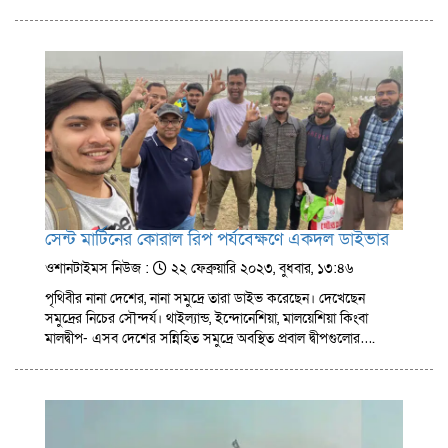
সেন্ট মার্টিনের কোরাল রিপ পর্যবেক্ষণে একদল ডাইভার
ওশানটাইমস নিউজ :
২২ ফেব্রুয়ারি ২০২৩, বুধবার, ১৩:৪৬
পৃথিবীর নানা দেশের, নানা সমুদ্রে তারা ডাইভ করেছেন। দেখেছেন
সমুদ্রের নিচের সৌন্দর্য। থাইল্যান্ড, ইন্দোনেশিয়া, মালয়েশিয়া কিংবা
মালদ্বীপ- এসব দেশের সন্নিহিত সমুদ্রে অবস্থিত প্রবাল দ্বীপগুলোর….