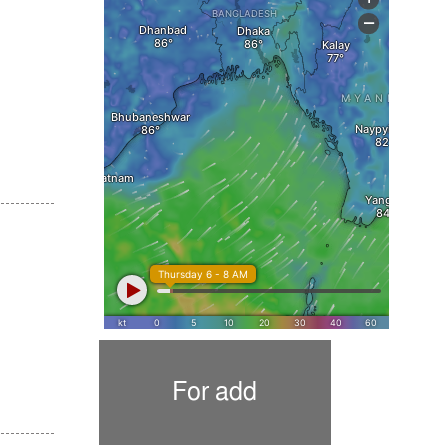
।
For add