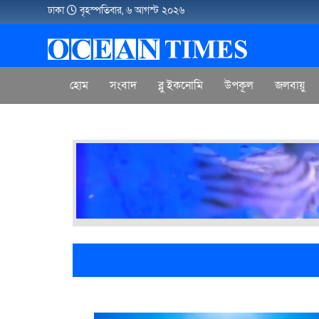
ঢাকা
বৃহস্পতিবার, ৬ আগস্ট ২০২৬
হোম
সংবাদ
ব্লু ইকনোমি
উপকূল
জলবায়ু