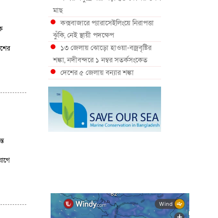
মাছ
কক্সবাজারে প্যারাসেইলিংয়ে নিরাপত্তা
ক
ঝুঁকি, নেই স্থায়ী পদক্ষেপ
১৩ জেলায় ঝোড়ো হাওয়া-বজ্রবৃষ্টির
েশের
শঙ্কা, নদীবন্দরে ১ নম্বর সতর্কসংকেত
দেশের ৫ জেলায় বন্যার শঙ্কা
দেশের বিভিন্ন অঞ্চলে বজ্রবৃষ্টির আভাস,
ঢাকার আকাশও মেঘলা
আগস্টে টানা বৃষ্টি ও বন্যার আভাস,
সাগরে একাধিক লঘুচাপের শঙ্কা
স্বস্তি ও শঙ্কার পূর্বাভাস দিল আবহাওয়া
্ত
সৌদির নেতৃত্বে নতুন সামুদ্রিক প্রতিরক্ষা
জোটে বাংলাদেশ
াযোগে
ইউরোপে দাবানল: আকাশে উড়ছে
আগুন নেভানোর বিমান