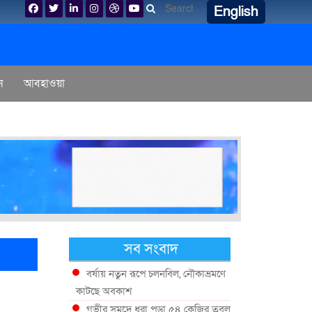
English
ন
আবহাওয়া
সব সংবাদ
বর্ষায় নতুন রূপে চলনবিল, নৌকাভ্রমণে
কাটছে অবকাশ
গভীর সমুদ্রে ধরা পড়া ৫৪ কেজির তবল