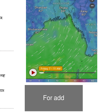
ছে
স্থা
ামে
For add