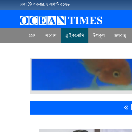
ঢাকা
শুক্রবার, ৭ আগস্ট ২০২৬
হোম
সংবাদ
ব্লু ইকনোমি
উপকূল
জলবায়ু