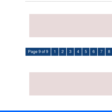
Page 9 of 9
1
2
3
4
5
6
7
8