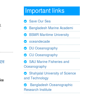
Important links
Save Our Sea
,
Bangladesh Marine Academi
ে
BSMR Maritime University
oceandecade
DU Oceanography
CU Oceanography
হার
SAU Marine Fisheries and
Oceanography
Shahjalal University of Science
and Technology
ুনিক
Bangladesh Oceanographic
Research Institute