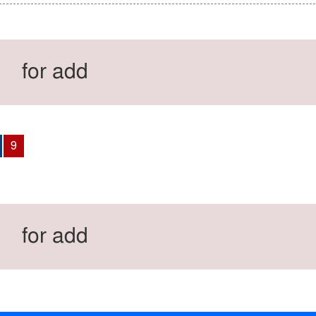
for add
9
for add