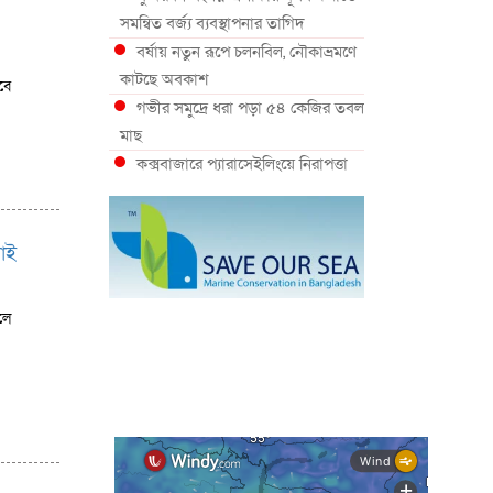
সমন্বিত বর্জ্য ব্যবস্থাপনার তাগিদ
বর্ষায় নতুন রূপে চলনবিল, নৌকাভ্রমণে
কাটছে অবকাশ
বে
গভীর সমুদ্রে ধরা পড়া ৫৪ কেজির তবল
মাছ
কক্সবাজারে প্যারাসেইলিংয়ে নিরাপত্তা
ঝুঁকি, নেই স্থায়ী পদক্ষেপ
১৩ জেলায় ঝোড়ো হাওয়া-বজ্রবৃষ্টির
শঙ্কা, নদীবন্দরে ১ নম্বর সতর্কসংকেত
চাই
দেশের ৫ জেলায় বন্যার শঙ্কা
দেশের বিভিন্ন অঞ্চলে বজ্রবৃষ্টির আভাস,
লে
ঢাকার আকাশও মেঘলা
আগস্টে টানা বৃষ্টি ও বন্যার আভাস,
সাগরে একাধিক লঘুচাপের শঙ্কা
স্বস্তি ও শঙ্কার পূর্বাভাস দিল আবহাওয়া