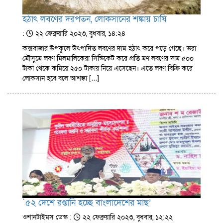
হঠাৎ লবণের দরপতন, লোকসানের শঙ্কায় চাষি
:
২২ ফেব্রুয়ারি ২০২৩, বুধবার, ১৪:২৪
কক্সবাজার উপকূলে উৎপাদিত লবণের দাম হঠাৎ করে পড়ে গেছে। ভরা
মৌসুমে লবণ মিলমালিকেরা সিন্ডিকেট করে প্রতি মণ লবণের দাম ৫০০
টাকা থেকে কমিয়ে ২৫০ টাকায় নিয়ে এসেছেন। এতে লবণ বিক্রি করে
লোকসান হবে বলে আশঙ্কা […]
`৫২ দেশে রপ্তানি হচ্ছে বাংলাদেশের মাছ’
ওশানটাইমস ডেস্ক :
২২ ফেব্রুয়ারি ২০২৩, বুধবার, ১২:২২