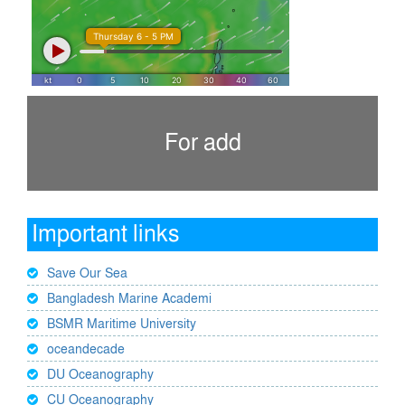
For add
Important links
Save Our Sea
Bangladesh Marine Academi
BSMR Maritime University
oceandecade
DU Oceanography
CU Oceanography