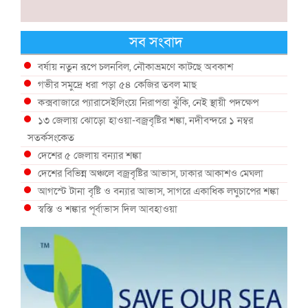
সব সংবাদ
বর্ষায় নতুন রূপে চলনবিল, নৌকাভ্রমণে কাটছে অবকাশ
গভীর সমুদ্রে ধরা পড়া ৫৪ কেজির তবল মাছ
কক্সবাজারে প্যারাসেইলিংয়ে নিরাপত্তা ঝুঁকি, নেই স্থায়ী পদক্ষেপ
১৩ জেলায় ঝোড়ো হাওয়া-বজ্রবৃষ্টির শঙ্কা, নদীবন্দরে ১ নম্বর
সতর্কসংকেত
দেশের ৫ জেলায় বন্যার শঙ্কা
দেশের বিভিন্ন অঞ্চলে বজ্রবৃষ্টির আভাস, ঢাকার আকাশও মেঘলা
আগস্টে টানা বৃষ্টি ও বন্যার আভাস, সাগরে একাধিক লঘুচাপের শঙ্কা
স্বস্তি ও শঙ্কার পূর্বাভাস দিল আবহাওয়া
সৌদির নেতৃত্বে নতুন সামুদ্রিক প্রতিরক্ষা জোটে বাংলাদেশ
ইউরোপে দাবানল: আকাশে উড়ছে আগুন নেভানোর বিমান