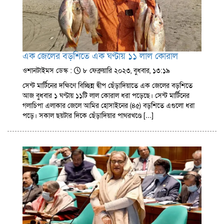
এক জেলের বড়শিতে এক ঘণ্টায় ১১ লাল কোরাল
ওশানটাইমস ডেস্ক :
৮ ফেব্রুয়ারি ২০২৩, বুধবার, ১৩:১৯
সেন্ট মার্টিনের দক্ষিণে বিচ্ছিন্ন দ্বীপ ছেঁড়াদিয়াতে এক জেলের বড়শিতে
আজ বুধবার ১ ঘণ্টায় ১১টি লাল কোরাল ধরা পড়েছে। সেন্ট মার্টিনের
গলাচিপা এলাকার জেলে আমির হোসাইনের (৪৫) বড়শিতে এগুলো ধরা
পড়ে। সকাল ছয়টার দিকে ছেঁড়াদিয়ার পাথরখণ্ডে […]