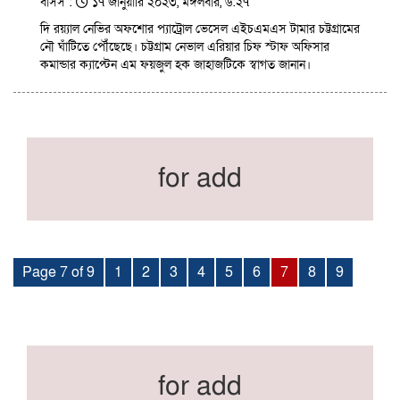
বাসস :
১৭ জানুয়ারি ২০২৩, মঙ্গলবার, ৬:২৭
দি রয়্যাল নেভির অফশোর প্যাট্রোল ভেসেল এইচএমএস টামার চট্টগ্রামের
নৌ ঘাঁটিতে পৌঁছেছে। চট্টগ্রাম নেভাল এরিয়ার চিফ স্টাফ অফিসার
কমান্ডার ক্যাপ্টেন এম ফয়জুল হক জাহাজটিকে স্বাগত জানান।
for add
Page 7 of 9
1
2
3
4
5
6
7
8
9
for add