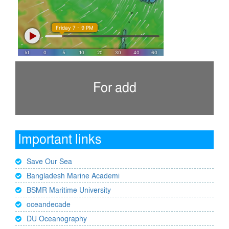
For add
Important links
Save Our Sea
Bangladesh Marine Academi
BSMR Maritime University
oceandecade
DU Oceanography