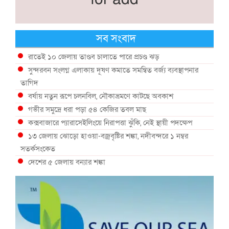
সব সংবাদ
রাতেই ১০ জেলায় তাণ্ডব চালাতে পারে প্রচণ্ড ঝড়
সুন্দরবন সংলগ্ন এলাকায় দূষণ কমাতে সমন্বিত বর্জ্য ব্যবস্থাপনার
তাগিদ
বর্ষায় নতুন রূপে চলনবিল, নৌকাভ্রমণে কাটছে অবকাশ
গভীর সমুদ্রে ধরা পড়া ৫৪ কেজির তবল মাছ
কক্সবাজারে প্যারাসেইলিংয়ে নিরাপত্তা ঝুঁকি, নেই স্থায়ী পদক্ষেপ
১৩ জেলায় ঝোড়ো হাওয়া-বজ্রবৃষ্টির শঙ্কা, নদীবন্দরে ১ নম্বর
সতর্কসংকেত
দেশের ৫ জেলায় বন্যার শঙ্কা
দেশের বিভিন্ন অঞ্চলে বজ্রবৃষ্টির আভাস, ঢাকার আকাশও মেঘলা
আগস্টে টানা বৃষ্টি ও বন্যার আভাস, সাগরে একাধিক লঘুচাপের শঙ্কা
স্বস্তি ও শঙ্কার পূর্বাভাস দিল আবহাওয়া