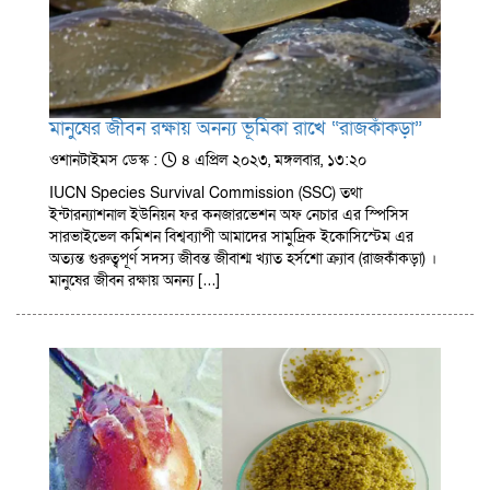
মানুষের জীবন রক্ষায় অনন্য ভূমিকা রাখে “রাজকাঁকড়া”
ওশানটাইমস ডেস্ক :
৪ এপ্রিল ২০২৩, মঙ্গলবার, ১৩:২০
IUCN Species Survival Commission (SSC) তথা
ইন্টারন্যাশনাল ইউনিয়ন ফর কনজারভেশন অফ নেচার এর স্পিসিস
সারভাইভেল কমিশন বিশ্বব্যাপী আমাদের সামুদ্রিক ইকোসিস্টেম এর
অত্যন্ত গুরুত্বপূর্ণ সদস্য জীবন্ত জীবাশ্ম খ্যাত হর্সশো ক্র্যাব (রাজকাঁকড়া) ।
মানুষের জীবন রক্ষায় অনন্য […]