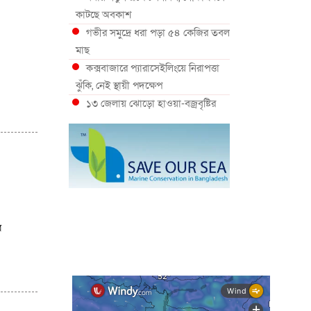
কাটছে অবকাশ
গভীর সমুদ্রে ধরা পড়া ৫৪ কেজির তবল
মাছ
কক্সবাজারে প্যারাসেইলিংয়ে নিরাপত্তা
ঝুঁকি, নেই স্থায়ী পদক্ষেপ
১৩ জেলায় ঝোড়ো হাওয়া-বজ্রবৃষ্টির
শঙ্কা, নদীবন্দরে ১ নম্বর সতর্কসংকেত
দেশের ৫ জেলায় বন্যার শঙ্কা
দেশের বিভিন্ন অঞ্চলে বজ্রবৃষ্টির আভাস,
ঢাকার আকাশও মেঘলা
আগস্টে টানা বৃষ্টি ও বন্যার আভাস,
সাগরে একাধিক লঘুচাপের শঙ্কা
স্বস্তি ও শঙ্কার পূর্বাভাস দিল আবহাওয়া
ব
সৌদির নেতৃত্বে নতুন সামুদ্রিক প্রতিরক্ষা
জোটে বাংলাদেশ