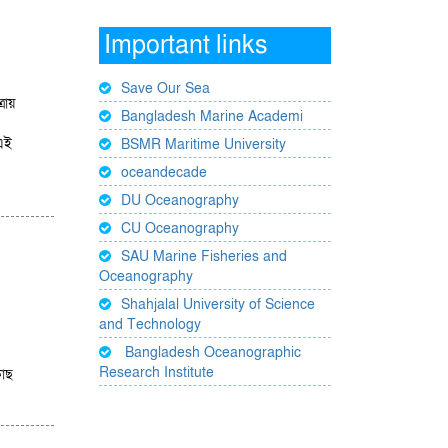
Important links
Save Our Sea
রায়
Bangladesh Marine Academi
 এই
BSMR Maritime University
oceandecade
DU Oceanography
CU Oceanography
SAU Marine Fisheries and
Oceanography
Shahjalal University of Science
and Technology
Bangladesh Oceanographic
Research Institute
কাছ