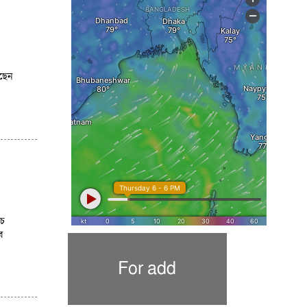
েছেন
চে
ব
For add