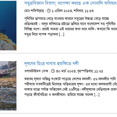
সমুদ্রবিজ্ঞান বিভাগ, অপেক্ষা করছে এক সোনালি ভবিষ্যৎ
মোঃ শফিউল্লাহ্ :
১ এপ্রিল ২০২৩, শনিবার, ১১:৫৩
পৃথিবির তাপমাত্র বেড়ে যাওয়ার কারনে সমুদ্রের উচ্চতা বেড়ে যাচ্ছে
প্রতিবছরই । অদূর ভবিষ্যতে হইতো তলিয়ে যাবে বাংলাদেশ সহ পৃথিবীর
বিভিন্ন অংশ। প্রায়ই আমরা এই ধরনের কথা শুনে থাকি। কখনো কি শুন
সমুদ্র নিয়ে ব্যপক পড়াশুনা […]
দূষণের হিংস্র থাবায় হুমকিতে নদী
ওশানটাইমস ডেস্ক :
৩০ মার্চ ২০২৩, বৃহস্পতিবার, ১১:২৫
ভয়াবহ দূষণে অস্তিত্ব সংকটে পড়েছে দেশের নদনদী। ৫৬ নদনদীর পানি
পরীক্ষায় সবকটিতেই মিলেছে অতিমাত্রায় দূষণ। এর মধ্যে জলজপ্রাণী বেঁ
থাকার মতো পর্যাপ্ত অক্সিজেন নেই ২৬টিতে। নদীদূষণের নেতিবাচক প্রভা
পড়ছে জীববৈচিত্র্য ও জনজীবনে। হারিয়ে যাচ্ছে অনেক […]