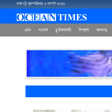
ঢাকা
বৃহস্পতিবার, ৬ আগস্ট ২০২৬
হোম
সংবাদ
ব্লু ইকনোমি
উপকূল
জলবায়ু