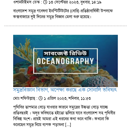
ওশানটাইমস ডেস্ক :
১৩ সেপ্টেম্বর ২০২৩, বুধবার, ১৪:১৯
বাংলাদেশ সমুদ্র গবেষণা ইনস্টিটিউটের (বোরি) প্রতিষ্ঠাবার্ষিকী উপলক্ষে
কক্সবাজারে দুই দিনের সমুদ্র বিজ্ঞান মেলা শুরু হয়েছে।
সমুদ্রবিজ্ঞান বিভাগ, অপেক্ষা করছে এক সোনালি ভবিষ্যৎ
মোঃ শফিউল্লাহ্ :
১ এপ্রিল ২০২৩, শনিবার, ১১:৫৩
পৃথিবির তাপমাত্র বেড়ে যাওয়ার কারনে সমুদ্রের উচ্চতা বেড়ে যাচ্ছে
প্রতিবছরই । অদূর ভবিষ্যতে হইতো তলিয়ে যাবে বাংলাদেশ সহ পৃথিবীর
বিভিন্ন অংশ। প্রায়ই আমরা এই ধরনের কথা শুনে থাকি। কখনো কি
শুনেছেন সমুদ্র নিয়ে ব্যপক পড়াশুনা […]