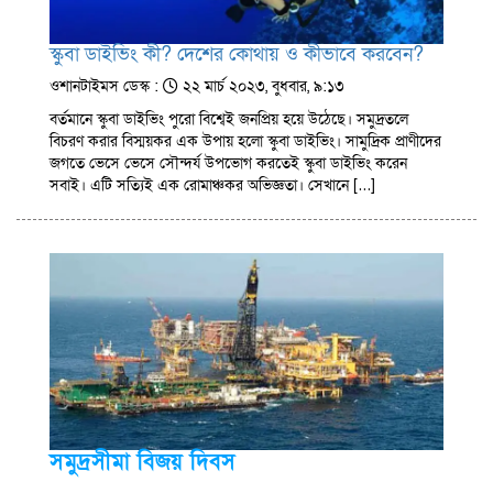
স্কুবা ডাইভিং কী? দেশের কোথায় ও কীভাবে করবেন?
ওশানটাইমস ডেস্ক :
২২ মার্চ ২০২৩, বুধবার, ৯:১৩
বর্তমানে স্কুবা ডাইভিং পুরো বিশ্বেই জনপ্রিয় হয়ে উঠেছে। সমুদ্রতলে
বিচরণ করার বিস্ময়কর এক উপায় হলো স্কুবা ডাইভিং। সামুদ্রিক প্রাণীদের
জগতে ভেসে ভেসে সৌন্দর্য উপভোগ করতেই স্কুবা ডাইভিং করেন
সবাই। এটি সত্যিই এক রোমাঞ্চকর অভিজ্ঞতা। সেখানে […]
সমুদ্রসীমা বিজয় দিবস