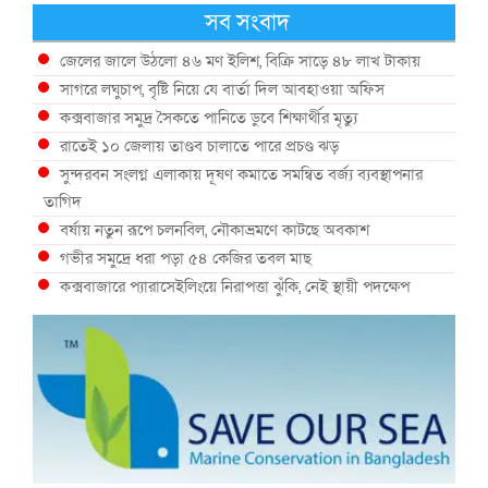
সব সংবাদ
জেলের জালে উঠলো ৪৬ মণ ইলিশ, বিক্রি সাড়ে ৪৮ লাখ টাকায়
সাগরে লঘুচাপ, বৃষ্টি নিয়ে যে বার্তা দিল আবহাওয়া অফিস
কক্সবাজার সমুদ্র সৈকতে পানিতে ডুবে শিক্ষার্থীর মৃত্যু
রাতেই ১০ জেলায় তাণ্ডব চালাতে পারে প্রচণ্ড ঝড়
সুন্দরবন সংলগ্ন এলাকায় দূষণ কমাতে সমন্বিত বর্জ্য ব্যবস্থাপনার
তাগিদ
বর্ষায় নতুন রূপে চলনবিল, নৌকাভ্রমণে কাটছে অবকাশ
গভীর সমুদ্রে ধরা পড়া ৫৪ কেজির তবল মাছ
কক্সবাজারে প্যারাসেইলিংয়ে নিরাপত্তা ঝুঁকি, নেই স্থায়ী পদক্ষেপ
১৩ জেলায় ঝোড়ো হাওয়া-বজ্রবৃষ্টির শঙ্কা, নদীবন্দরে ১ নম্বর
সতর্কসংকেত
দেশের ৫ জেলায় বন্যার শঙ্কা