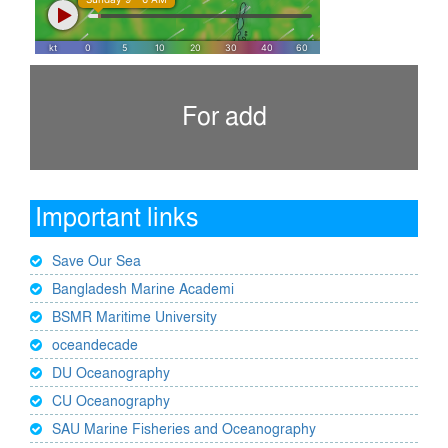
For add
Important links
Save Our Sea
Bangladesh Marine Academi
BSMR Maritime University
oceandecade
DU Oceanography
CU Oceanography
SAU Marine Fisheries and Oceanography