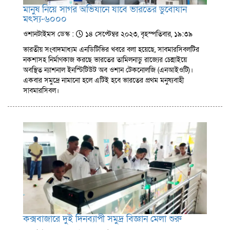
মানুষ নিয়ে সাগর অভিযানে যাবে ভারতের ডুবোযান
মৎস্য-৬০০০
ওশানটাইমস ডেস্ক :
১৪ সেপ্টেম্বর ২০২৩, বৃহস্পতিবার, ১৯:৩৯
ভারতীয় সংবাদমাধ্যম এনডিটিভির খবরে বলা হয়েছে, সাবমারসিবলটির
নকশাসহ নির্মাণকাজ করছে ভারতের তামিলনাড়ু রাজ্যের চেন্নাইয়ে
অবস্থিত ন্যাশনাল ইনস্টিটিউট অব ওশান টেকনোলজি (এনআইওটি)।
একবার সমুদ্রে নামানো হলে এটিই হবে ভারতের প্রথম মনুষ্যবাহী
সাবমারসিবল।
কক্সবাজারে দুই দিনব্যাপী সমুদ্র বিজ্ঞান মেলা শুরু