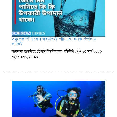
সমুদ্রের পানি কেন লবনাক্ত? পানিতে কি কি উপাদান
থাকে?
সানজানা তাসফিয়া, চট্টগ্রাম বিশ্ববিদ্যালয় প্রতিনিধি :
২৩ মার্চ ২০২৩,
বৃহস্পতিবার, ১০:৩৩