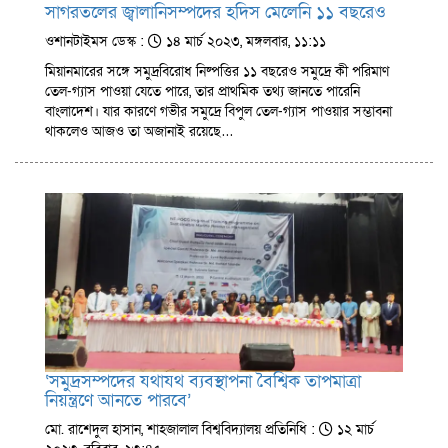
সাগরতলের জ্বালানিসম্পদের হদিস মেলেনি ১১ বছরেও
ওশানটাইমস ডেস্ক :
১৪ মার্চ ২০২৩, মঙ্গলবার, ১১:১১
মিয়ানমারের সঙ্গে সমুদ্রবিরোধ নিষ্পত্তির ১১ বছরেও সমুদ্রে কী পরিমাণ
তেল-গ্যাস পাওয়া যেতে পারে, তার প্রাথমিক তথ্য জানতে পারেনি
বাংলাদেশ। যার কারণে গভীর সমুদ্রে বিপুল তেল-গ্যাস পাওয়ার সম্ভাবনা
থাকলেও আজও তা অজানাই রয়েছে…
‘সমুদ্রসম্পদের যথাযথ ব্যবস্থাপনা বৈশ্বিক তাপমাত্রা
নিয়ন্ত্রণে আনতে পারবে’
মো. রাশেদুল হাসান, শাহজালাল বিশ্ববিদ্যালয় প্রতিনিধি :
১২ মার্চ