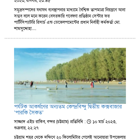
২০২৩, রবিবার, ২৩:৪৫
সমুদ্রসম্পদের যথাযথ ব্যবস্থাপনার মাধ্যমে বৈশ্বিক তাপমাত্রা নিয়ন্ত্রণে আনা
সম্ভব বলে মনে করেন বেসরকারি গবেষণা প্রতিষ্ঠান সেন্টার ফর
পার্টিসিপ্যাটরি রিসার্চ এন্ড ডেভেলপমেন্টের প্রধান নির্বাহী কর্মকর্তা মো.
শামসুদ্দোহা….
পর্যটক আকর্ষণের অন্যতম কেন্দ্রবিন্দু দ্বিতীয় কক্সবাজার
‘পারকি সৈকত’
সাজ্জাদ এইচ রাকিব, বন্দর (চট্টগ্রাম) প্রতিনিধি :
১০ মার্চ ২০২৩,
শুক্রবার, ২২:২৭
চট্টগ্রাম শহর থেকে দক্ষিণে ২০ কিলোমিটার গেলেই আনোয়ারা উপজেলায়